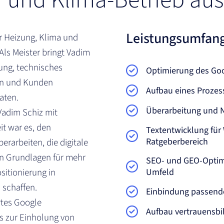
är und Klima-Betrieb a
Leistungsumfang
ür Heizung, Klima und
s Meister bringt Vadim
ung, technisches
Optimierung des Go
en und Kunden
Aufbau eines Proze
raten.
Überarbeitung und 
adim Schiz mit
it war es, den
Textentwicklung für 
Ratgeberbereich
erarbeiten, die digitale
en Grundlagen für mehr
SEO- und GEO-Optim
sitionierung in
Umfeld
schaffen.
Einbindung passende
rtes Google
Aufbau vertrauensbi
ss zur Einholung von