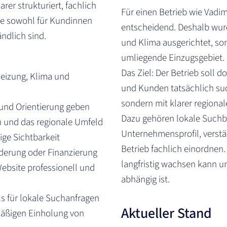
rer strukturiert, fachlich
Für einen Betrieb wie Vadim 
ie sowohl für Kundinnen
entscheidend. Deshalb wurde
ndlich sind.
und Klima ausgerichtet, s
umliegende Einzugsgebiet.
Das Ziel: Der Betrieb soll
Heizung, Klima und
und Kunden tatsächlich suc
sondern mit klarer regional
 und Orientierung geben
Dazu gehören lokale Suchbe
 und das regionale Umfeld
Unternehmensprofil, verstä
ige Sichtbarkeit
Betrieb fachlich einordnen.
derung oder Finanzierung
langfristig wachsen kann u
Website professionell und
abhängig ist.
s für lokale Suchanfragen
Aktueller Stand
mäßigen Einholung von