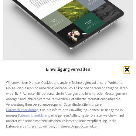
Einwilligung verwalten
C the process GmbH – Foto- und
Wir verwenden Dienste, Cookies und andere Technologien auf unserer Webseite.
Videografie
Einige von diesen sind unbedingt erforderlich. Es können personenbezogene Daten,
wie z. B. IP-Adressen für personalisierte Anzeigen und Inhalte, oder Messungen von
Anzeigen und Inhalten verarbeitet werden. Detaillierte Informationen über die
weitere Handwerksbereiche
Von
Yvonne
Mai 6, 2026
Verwendung Ihrer personenbezogenen Daten finden Sie in unserer
C the process GmbHContent-Creation- und
Datenschutzerklärung
. Für Ihre informierte Einwilligung können Sie sich gerne in
unserer
Datenschutzerklärung
eine genaue Auflistung der Dienste, welche wir auf
Fotografie-Agentur aus Hamburg – kompletter
unserer Webseite einsetzen, ansehen. Es besteht keine Verpflichtung, in die
Datenverarbeitung einzuwilligen, um dieses Angebot zu nutzen.
Webauftritt von der ersten Zeile bis zum Go-live.